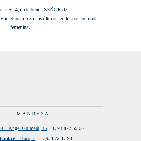
acio SG4, en la tienda SEÑOR de
Barcelona, ofrece las últimas tendencias en moda
femenina.
MANRESA
re
– Àngel Guimerà, 35
– T. 93 872 55 66
Hombre
– Born, 7
– T. 93 872 47 98