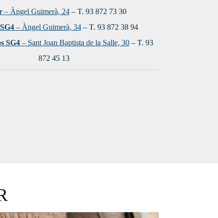
r
– Àngel Guimerà, 24
–
T. 93 872 73 30
 SG4
– Àngel Guimerà, 34
–
T. 93 872 38 94
os SG4
– Sant Joan Baptista de la Salle, 30
–
T. 93
872 45 13
R