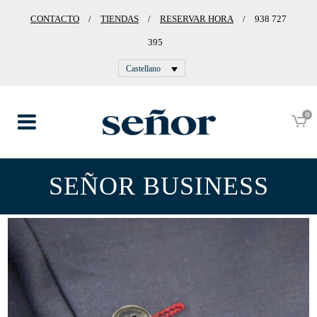
CONTACTO
/
TIENDAS
/
RESERVAR HORA
/
938 727
395
Castellano
0
SEÑOR BUSINESS