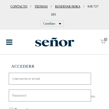
CONTACTO
/
TIENDAS
/
RESERVAR HORA
/
938 727
395
Castellano
0
ACCEDERR