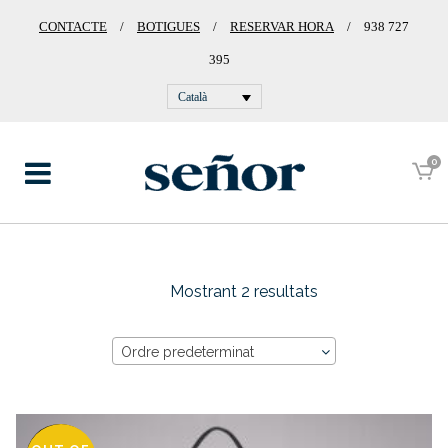
CONTACTE
/
BOTIGUES
/
RESERVAR HORA
/
938 727
395
Català
0
Mostrant 2 resultats
Ordre predeterminat