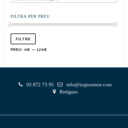
FILTRA PER PREU
FILTRE
PREU:
0€
—
170€
93 872 73 95
info@trajessenor.com
Botigues